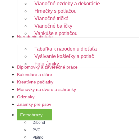
Vianočné ozdoby a dekorácie
Hrnečky s potlačou
Vianočné tričká
Vianočné balíčky
Vankúše s potlačou
Narodenie dieťaťa
Tabuľka k narodeniu dieťaťa
Vyšívanie košieľky a potlač
Fotorámiky
Diplomovky a záverečné práce
Kalendáre a diáre
Kreatívne pečiatky
Menovky na dvere a schránky
Odznaky
Známky pre psov
Fotoobrazy
Dibond
PVC
Plátno