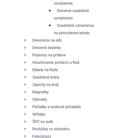
oznámenia
Drevené svadobné
oznámenia
Svadobné oznámenia
na priesvitnom plaste
Dekorácie na stôl
Drevené doplnky
Podnosy na prstene
Gravírovanie pohárov a fliaš
Etikety na fľaše
Svadobné knihy
Zápichy na torty
Magnetky
Odznaky
Pečiatky a voskové pečatidlá
Vešiaky
ŠPZ na autá
Rozlúčka so slobodou
Fotoobrazy