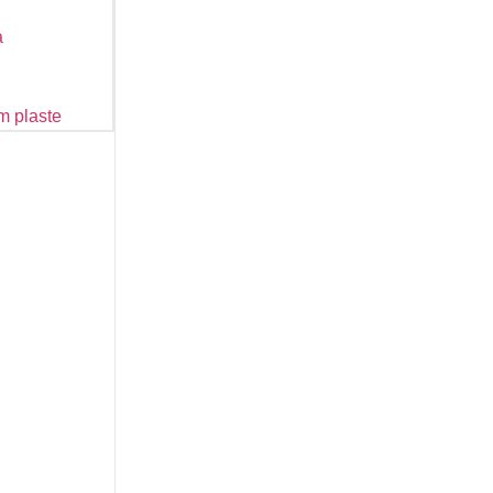
a
m plaste