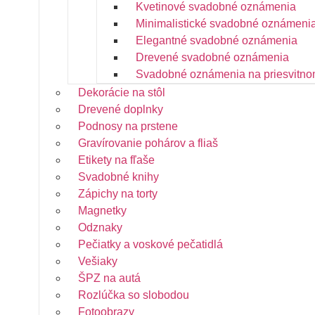
Kvetinové svadobné oznámenia
Minimalistické svadobné oznámeni
Elegantné svadobné oznámenia
Drevené svadobné oznámenia
Svadobné oznámenia na priesvitno
Dekorácie na stôl
Drevené doplnky
Podnosy na prstene
Gravírovanie pohárov a fliaš
Etikety na fľaše
Svadobné knihy
Zápichy na torty
Magnetky
Odznaky
Pečiatky a voskové pečatidlá
Vešiaky
ŠPZ na autá
Rozlúčka so slobodou
Fotoobrazy