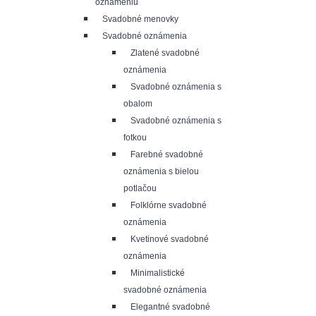
oznámeniu
Svadobné menovky
Svadobné oznámenia
Zlatené svadobné
oznámenia
Svadobné oznámenia s
obalom
Svadobné oznámenia s
fotkou
Farebné svadobné
oznámenia s bielou
potlačou
Folklórne svadobné
oznámenia
Kvetinové svadobné
oznámenia
Minimalistické
svadobné oznámenia
Elegantné svadobné