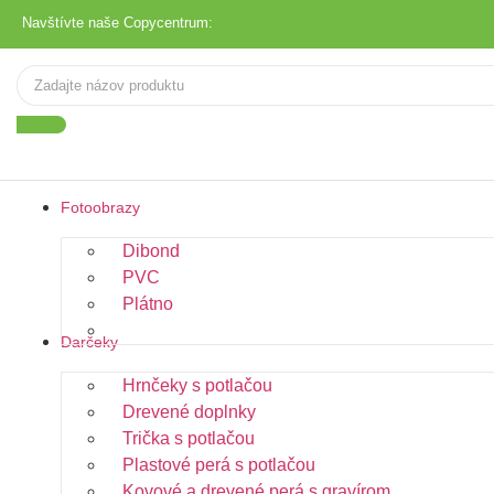
Navštívte naše Copycentrum:
Fotoobrazy
Dibond
PVC
Plátno
Fotopapier
Darčeky
Hrnčeky s potlačou
Drevené doplnky
Trička s potlačou
Plastové perá s potlačou
Kovové a drevené perá s gravírom