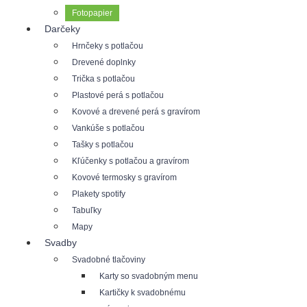
Fotopapier
Darčeky
Hrnčeky s potlačou
Drevené doplnky
Trička s potlačou
Plastové perá s potlačou
Kovové a drevené perá s gravírom
Vankúše s potlačou
Tašky s potlačou
Kľúčenky s potlačou a gravírom
Kovové termosky s gravírom
Plakety spotify
Tabuľky
Mapy
Svadby
Svadobné tlačoviny
Karty so svadobným menu
Kartičky k svadobnému