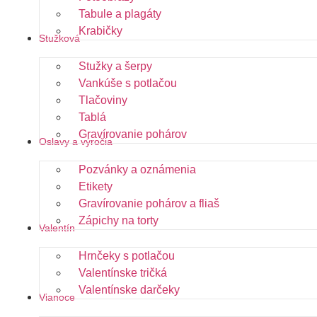
Tabule a plagáty
Krabičky
Stužková
Stužky a šerpy
Vankúše s potlačou
Tlačoviny
Tablá
Gravírovanie pohárov
Oslavy a výročia
Pozvánky a oznámenia
Etikety
Gravírovanie pohárov a fliaš
Zápichy na torty
Valentín
Hrnčeky s potlačou
Valentínske tričká
Valentínske darčeky
Vianoce