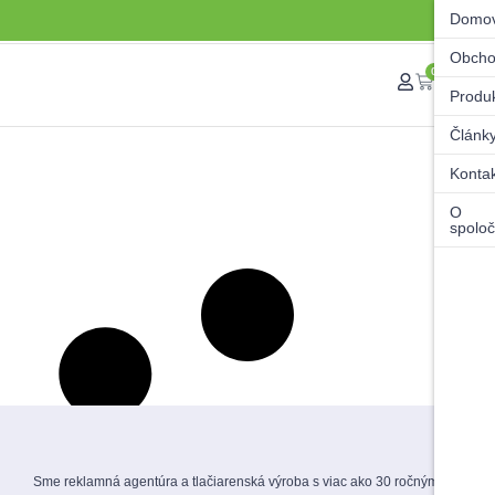
Domo
Obch
0
Produ
Článk
Konta
O
spoloč
Sme reklamná agentúra a tlačiarenská výroba s viac ako 30 ročnými