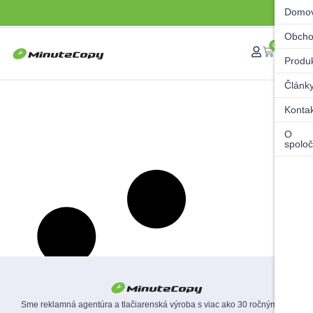
Domo
Obch
0
Produ
Článk
Konta
O
spoloč
Sme reklamná agentúra a tlačiarenská výroba s viac ako 30 ročnými