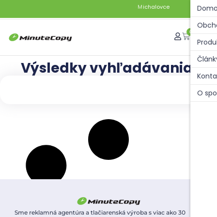
c
h
a
l
o
v
c
e
N
á
m
e
s
t
i
e
s
l
o
b
o
d
Domo
i
M
1
Obch
0
Produ
Článk
Výsledky vyhľadávania:
Konta
O spo
Sme reklamná agentúra a tlačiarenská výroba s viac ako 30