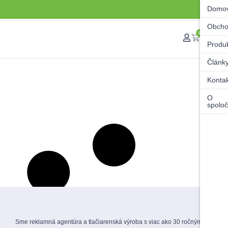
Domo
Obch
0
Produ
Článk
Konta
O
spoloč
Sme reklamná agentúra a tlačiarenská výroba s viac ako 30 ročnými